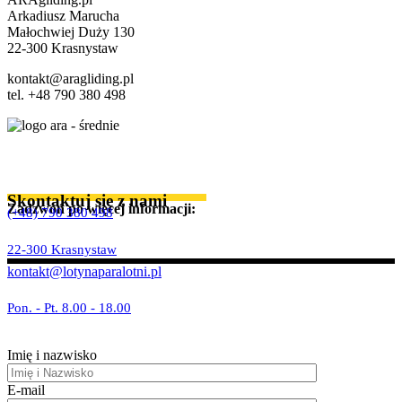
Arkadiusz Marucha
Małochwiej Duży 130
22-300 Krasnystaw
kontakt@aragliding.pl
tel. +48 790 380 498
Skontaktuj się z nami
Zadzwoń po więcej informacji:
(+48) 790 380 498
22-300 Krasnystaw
kontakt@lotynaparalotni.pl
Pon. - Pt. 8.00 - 18.00
Imię i nazwisko
E-mail