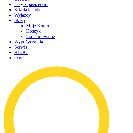
Loty z pasażerami
Szkoła latania
Wyjazdy
Sklep
Moje Konto
Koszyk
Podsumowanie
Wypożyczalnia
Serwis
BLOG
O nas