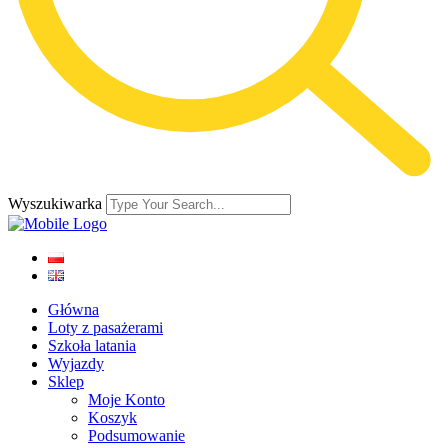
Wyszukiwarka
Główna
Loty z pasażerami
Szkoła latania
Wyjazdy
Sklep
Moje Konto
Koszyk
Podsumowanie