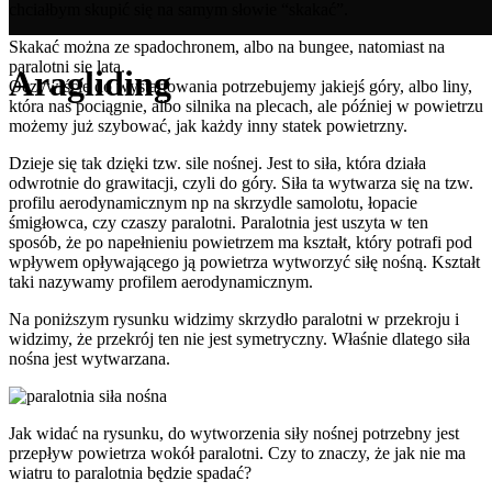
chciałbym skupić się na samym słowie “skakać”.
Skakać można ze spadochronem, albo na bungee, natomiast na
paralotni się lata.
Aragliding
Oczywiście do wystartowania potrzebujemy jakiejś góry, albo liny,
która nas pociągnie, albo silnika na plecach, ale później w powietrzu
możemy już szybować, jak każdy inny statek powietrzny.
Dzieje się tak dzięki tzw. sile nośnej. Jest to siła, która działa
odwrotnie do grawitacji, czyli do góry. Siła ta wytwarza się na tzw.
profilu aerodynamicznym np na skrzydle samolotu, łopacie
śmigłowca, czy czaszy paralotni. Paralotnia jest uszyta w ten
sposób, że po napełnieniu powietrzem ma kształt, który potrafi pod
wpływem opływającego ją powietrza wytworzyć siłę nośną. Kształt
taki nazywamy profilem aerodynamicznym.
Na poniższym rysunku widzimy skrzydło paralotni w przekroju i
widzimy, że przekrój ten nie jest symetryczny. Właśnie dlatego siła
nośna jest wytwarzana.
Jak widać na rysunku, do wytworzenia siły nośnej potrzebny jest
przepływ powietrza wokół paralotni. Czy to znaczy, że jak nie ma
wiatru to paralotnia będzie spadać?