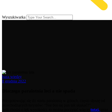
Wyszukiwarka
baza wiedzy
8 grudnia 2022
Dlaczego paralotnia leci a nie spada
Przygotowując się do startu paralotnią w górach, często słyszę od
przechodzących turystów: “Nie boi się pan tak skakać?”
Jeśli chodzi o lęk wysokości, to można poczytać więcej
tutaj,
teraz