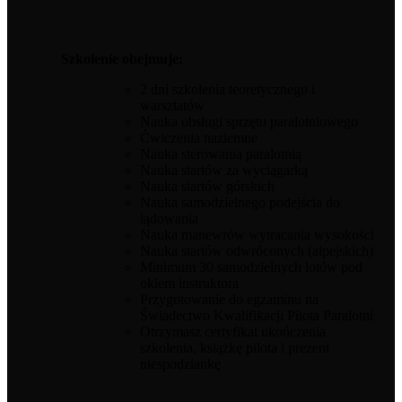
Szkolenie obejmuje:
2 dni szkolenia teoretycznego i
warsztatów
Nauka obsługi sprzętu paralotniowego
Ćwiczenia naziemne
Nauka sterowania paralotnią
Nauka startów za wyciągarką
Nauka startów górskich
Nauka samodzielnego podejścia do
lądowania
Nauka manewrów wytracania wysokości
Nauka startów odwróconych (alpejskich)
Minimum 30 samodzielnych lotów pod
okiem instruktora
Przygotowanie do egzaminu na
Świadectwo Kwalifikacji Pilota Paralotni
Otrzymasz certyfikat ukończenia
szkolenia, książkę pilota i prezent
niespodziankę