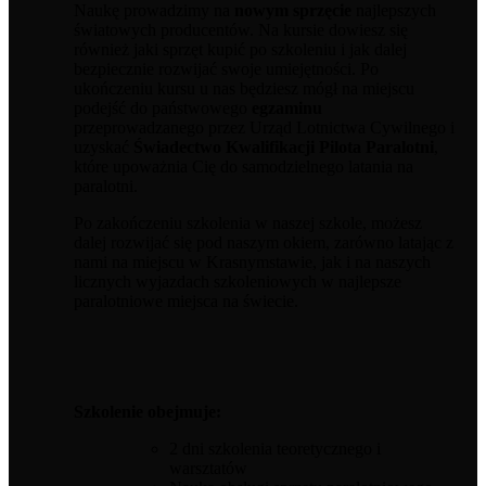
Naukę prowadzimy na
nowym sprzęcie
najlepszych
światowych producentów. Na kursie dowiesz się
również jaki sprzęt kupić po szkoleniu i jak dalej
bezpiecznie rozwijać swoje umiejętności. Po
ukończeniu kursu u nas będziesz mógł na miejscu
podejść do państwowego
egzaminu
przeprowadzanego przez Urząd Lotnictwa Cywilnego i
uzyskać
Świadectwo Kwalifikacji Pilota Paralotni
,
które upoważnia Cię do samodzielnego latania na
paralotni.
Po zakończeniu szkolenia w naszej szkole, możesz
dalej rozwijać się pod naszym okiem, zarówno latając z
nami na miejscu w Krasnymstawie, jak i na naszych
licznych wyjazdach szkoleniowych w najlepsze
paralotniowe miejsca na świecie.
Szkolenie obejmuje:
2 dni szkolenia teoretycznego i
warsztatów