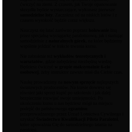
ćwiczyć na ziemi. Z czasem, jak Twoje opanowanie
skrzydła będzie wystarczające, wykonasz pierwsze
samodzielne loty
. Zaczniesz od na niskich lotów i z
czasem wysokość będzie coraz większa.
Nauczysz się latać zarówno poprzez
holowanie
liną
przez specjalną wyciągarkę paralotniową, jak i startując
samodzielnie z
naturalnych górek
, na które będziemy
wspólnie jeździć w trakcie trwania kursu.
Nie zabraknie też
wykładów teoretycznych i
warsztatów
, gdzie nabędziesz niezbędną wiedzę.
Będziesz ćwiczyć
w grupie maksymalnie 6-cio
osobowej
, żeby instruktor zawsze miał dla Ciebie czas.
Naukę prowadzimy na
nowym sprzęcie
najlepszych
światowych producentów. Na kursie dowiesz się
również jaki sprzęt kupić po szkoleniu i jak dalej
bezpiecznie rozwijać swoje umiejętności. Po
ukończeniu kursu u nas będziesz mógł na miejscu
podejść do państwowego
egzaminu
przeprowadzanego przez Urząd Lotnictwa Cywilnego i
uzyskać
Świadectwo Kwalifikacji Pilota Paralotni
,
które upoważnia Cię do samodzielnego latania na
paralotni.