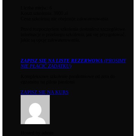
Liczba miejsc: 6
Koszt szkolenia: 3900 zł
Cena szkolenia nie obejmuje zakwaterowania.
Przed rozpoczęciem szkolenia dostaniesz szczegółowe
informacje o przebiegu szkolenia, jak się przygotować,
jakie są opcje zakwaterowania.
ZAPISZ SIĘ NA LISTĘ REZERWOWĄ
(PROSIMY
NIE PŁACIĆ ZADATKU)
Kompleksowe szkolenie paralotniowe od zera do
egzaminu na pilota paralotni
ZAPISZ SIĘ NA KURS
Hosted by
admin