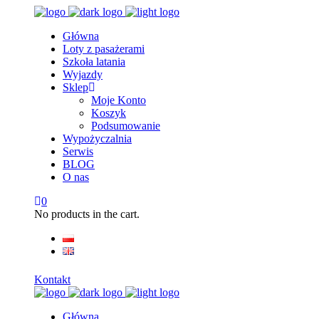
Główna
Loty z pasażerami
Szkoła latania
Wyjazdy
Sklep
Moje Konto
Koszyk
Podsumowanie
Wypożyczalnia
Serwis
BLOG
O nas
0
No products in the cart.
Kontakt
Główna