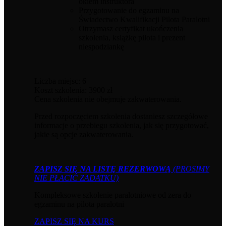
okiem instruktora
Przygotowanie do egzaminu na
Świadectwo Kwalifikacji Pilota Paralotni
Otrzymasz certyfikat ukończenia
szkolenia, książkę pilota i prezent
niespodziankę
Liczba miejsc: 6
Koszt szkolenia: 3900 zł
Cena szkolenia nie obejmuje zakwaterowania.
Przed rozpoczęciem szkolenia dostaniesz szczegółowe
informacje o przebiegu szkolenia, jak się przygotować,
jakie są opcje zakwaterowania.
ZAPISZ SIĘ NA LISTĘ REZERWOWĄ
(PROSIMY
NIE PŁACIĆ ZADATKU)
Kompleksowe szkolenie paralotniowe od zera do
egzaminu na pilota paralotni
ZAPISZ SIĘ NA KURS