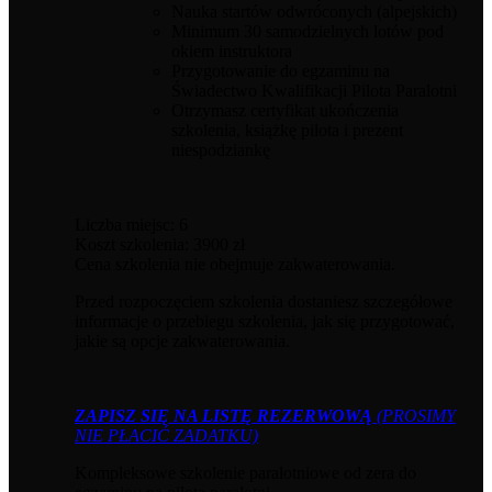
Nauka startów odwróconych (alpejskich)
Minimum 30 samodzielnych lotów pod
okiem instruktora
Przygotowanie do egzaminu na
Świadectwo Kwalifikacji Pilota Paralotni
Otrzymasz certyfikat ukończenia
szkolenia, książkę pilota i prezent
niespodziankę
Liczba miejsc: 6
Koszt szkolenia: 3900 zł
Cena szkolenia nie obejmuje zakwaterowania.
Przed rozpoczęciem szkolenia dostaniesz szczegółowe
informacje o przebiegu szkolenia, jak się przygotować,
jakie są opcje zakwaterowania.
ZAPISZ SIĘ NA LISTĘ REZERWOWĄ
(PROSIMY
NIE PŁACIĆ ZADATKU)
Kompleksowe szkolenie paralotniowe od zera do