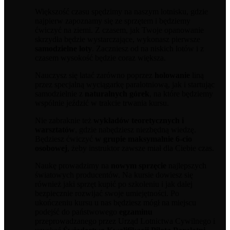
Większość czasu spędzimy na naszym lotnisku, gdzie
najpierw zapoznamy się ze sprzętem i będziemy
ćwiczyć na ziemi. Z czasem, jak Twoje opanowanie
skrzydła będzie wystarczające, wykonasz pierwsze
samodzielne loty
. Zaczniesz od na niskich lotów i z
czasem wysokość będzie coraz większa.
Nauczysz się latać zarówno poprzez
holowanie
liną
przez specjalną wyciągarkę paralotniową, jak i startując
samodzielnie z
naturalnych górek
, na które będziemy
wspólnie jeździć w trakcie trwania kursu.
Nie zabraknie też
wykładów teoretycznych i
warsztatów
, gdzie nabędziesz niezbędną wiedzę.
Będziesz ćwiczyć
w grupie maksymalnie 6-cio
osobowej
, żeby instruktor zawsze miał dla Ciebie czas.
Naukę prowadzimy na
nowym sprzęcie
najlepszych
światowych producentów. Na kursie dowiesz się
również jaki sprzęt kupić po szkoleniu i jak dalej
bezpiecznie rozwijać swoje umiejętności. Po
ukończeniu kursu u nas będziesz mógł na miejscu
podejść do państwowego
egzaminu
przeprowadzanego przez Urząd Lotnictwa Cywilnego i