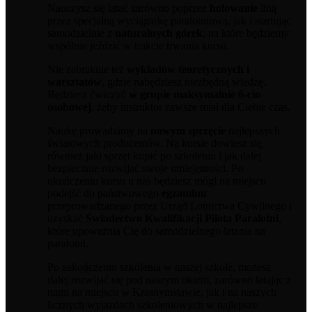
Nauczysz się latać zarówno poprzez
holowanie
liną
przez specjalną wyciągarkę paralotniową, jak i startując
samodzielnie z
naturalnych górek
, na które będziemy
wspólnie jeździć w trakcie trwania kursu.
Nie zabraknie też
wykładów teoretycznych i
warsztatów
, gdzie nabędziesz niezbędną wiedzę.
Będziesz ćwiczyć
w grupie maksymalnie 6-cio
osobowej
, żeby instruktor zawsze miał dla Ciebie czas.
Naukę prowadzimy na
nowym sprzęcie
najlepszych
światowych producentów. Na kursie dowiesz się
również jaki sprzęt kupić po szkoleniu i jak dalej
bezpiecznie rozwijać swoje umiejętności. Po
ukończeniu kursu u nas będziesz mógł na miejscu
podejść do państwowego
egzaminu
przeprowadzanego przez Urząd Lotnictwa Cywilnego i
uzyskać
Świadectwo Kwalifikacji Pilota Paralotni
,
które upoważnia Cię do samodzielnego latania na
paralotni.
Po zakończeniu szkolenia w naszej szkole, możesz
dalej rozwijać się pod naszym okiem, zarówno latając z
nami na miejscu w Krasnymstawie, jak i na naszych
licznych wyjazdach szkoleniowych w najlepsze