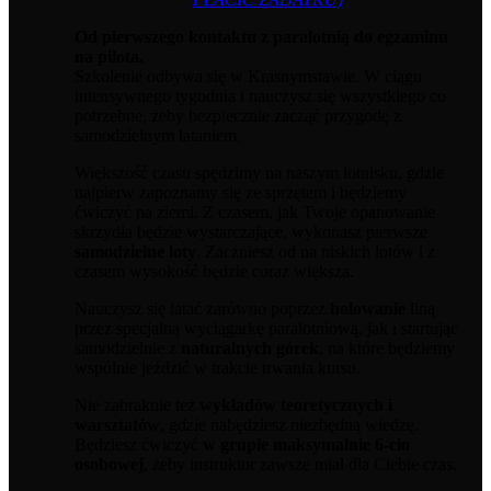
Od pierwszego kontaktu z paralotnią do egzaminu
na pilota.
Szkolenie odbywa się w Krasnymstawie. W ciągu
intensywnego tygodnia i nauczysz się wszystkiego co
potrzebne, żeby bezpiecznie zacząć przygodę z
samodzielnym lataniem.
Większość czasu spędzimy na naszym lotnisku, gdzie
najpierw zapoznamy się ze sprzętem i będziemy
ćwiczyć na ziemi. Z czasem, jak Twoje opanowanie
skrzydła będzie wystarczające, wykonasz pierwsze
samodzielne loty
. Zaczniesz od na niskich lotów i z
czasem wysokość będzie coraz większa.
Nauczysz się latać zarówno poprzez
holowanie
liną
przez specjalną wyciągarkę paralotniową, jak i startując
samodzielnie z
naturalnych górek
, na które będziemy
wspólnie jeździć w trakcie trwania kursu.
Nie zabraknie też
wykładów teoretycznych i
warsztatów
, gdzie nabędziesz niezbędną wiedzę.
Będziesz ćwiczyć
w grupie maksymalnie 6-cio
osobowej
, żeby instruktor zawsze miał dla Ciebie czas.