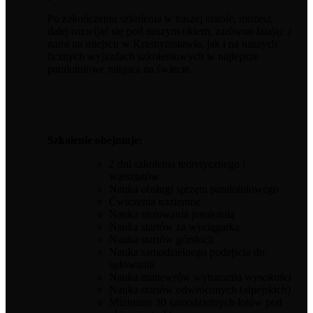
Po zakończeniu szkolenia w naszej szkole, możesz
dalej rozwijać się pod naszym okiem, zarówno latając z
nami na miejscu w Krasnymstawie, jak i na naszych
licznych wyjazdach szkoleniowych w najlepsze
paralotniowe miejsca na świecie.
Szkolenie obejmuje:
2 dni szkolenia teoretycznego i
warsztatów
Nauka obsługi sprzętu paralotniowego
Ćwiczenia naziemne
Nauka sterowania paralotnią
Nauka startów za wyciągarką
Nauka startów górskich
Nauka samodzielnego podejścia do
lądowania
Nauka manewrów wytracania wysokości
Nauka startów odwróconych (alpejskich)
Minimum 30 samodzielnych lotów pod