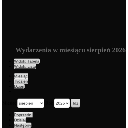
Wydarzenia w miesiącu sierpień 2026
Widok:
Tabela
Widok:
Lista
Miesiąc
Tydzień
Dzień
Miesiąc
Rok
Poprzedni
Dzisiaj
Następny