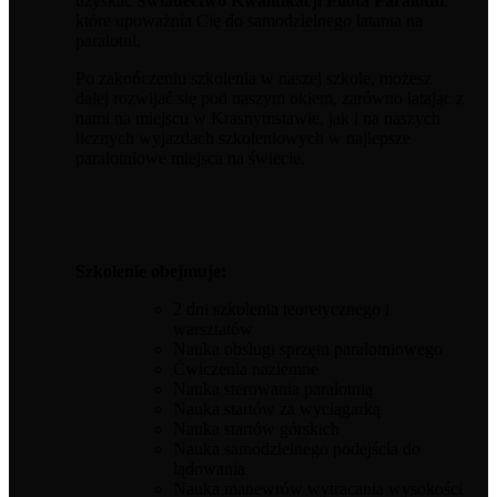
uzyskać
Świadectwo Kwalifikacji Pilota Paralotni
,
które upoważnia Cię do samodzielnego latania na
paralotni.
Po zakończeniu szkolenia w naszej szkole, możesz
dalej rozwijać się pod naszym okiem, zarówno latając z
nami na miejscu w Krasnymstawie, jak i na naszych
licznych wyjazdach szkoleniowych w najlepsze
paralotniowe miejsca na świecie.
Szkolenie obejmuje:
2 dni szkolenia teoretycznego i
warsztatów
Nauka obsługi sprzętu paralotniowego
Ćwiczenia naziemne
Nauka sterowania paralotnią
Nauka startów za wyciągarką
Nauka startów górskich
Nauka samodzielnego podejścia do
lądowania
Nauka manewrów wytracania wysokości