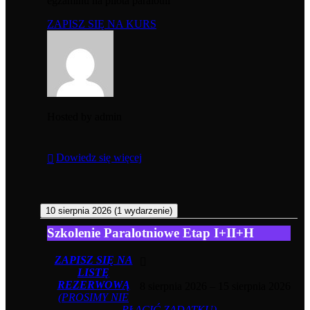
egzaminu na pilota paralotni
ZAPISZ SIĘ NA KURS
Hosted by
admin
Dowiedz się więcej
10 sierpnia 2026
(1 wydarzenie)
Szkolenie
Szkolenie Paralotniowe Etap I+II+H
Paralotniowe
Etap
ZAPISZ SIĘ NA
I+II+H
LISTĘ
REZERWOWĄ
8 sierpnia 2026
–
15 sierpnia 2026
(PROSIMY NIE
PŁACIĆ ZADATKU)