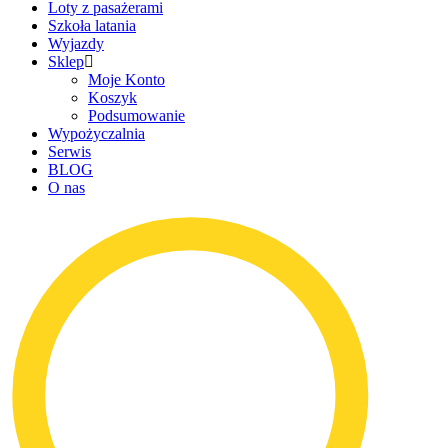
Loty z pasażerami
Szkoła latania
Wyjazdy
Sklep
Moje Konto
Koszyk
Podsumowanie
Wypożyczalnia
Serwis
BLOG
O nas