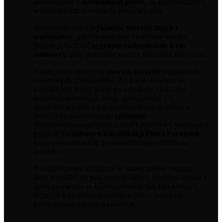
samodzielnie z
naturalnych górek
, na które będziemy
wspólnie jeździć w trakcie trwania kursu.
Nie zabraknie też
wykładów teoretycznych i
warsztatów
, gdzie nabędziesz niezbędną wiedzę.
Będziesz ćwiczyć
w grupie maksymalnie 6-cio
osobowej
, żeby instruktor zawsze miał dla Ciebie czas.
Naukę prowadzimy na
nowym sprzęcie
najlepszych
światowych producentów. Na kursie dowiesz się
również jaki sprzęt kupić po szkoleniu i jak dalej
bezpiecznie rozwijać swoje umiejętności. Po
ukończeniu kursu u nas będziesz mógł na miejscu
podejść do państwowego
egzaminu
przeprowadzanego przez Urząd Lotnictwa Cywilnego i
uzyskać
Świadectwo Kwalifikacji Pilota Paralotni
,
które upoważnia Cię do samodzielnego latania na
paralotni.
Po zakończeniu szkolenia w naszej szkole, możesz
dalej rozwijać się pod naszym okiem, zarówno latając z
nami na miejscu w Krasnymstawie, jak i na naszych
licznych wyjazdach szkoleniowych w najlepsze
paralotniowe miejsca na świecie.