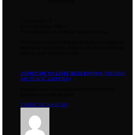
niespodziankę
Liczba miejsc: 6
Koszt szkolenia: 3900 zł
Cena szkolenia nie obejmuje zakwaterowania.
Przed rozpoczęciem szkolenia dostaniesz szczegółowe
informacje o przebiegu szkolenia, jak się przygotować,
jakie są opcje zakwaterowania.
ZAPISZ SIĘ NA LISTĘ REZERWOWĄ
(PROSIMY
NIE PŁACIĆ ZADATKU)
Kompleksowe szkolenie paralotniowe od zera do
egzaminu na pilota paralotni
ZAPISZ SIĘ NA KURS