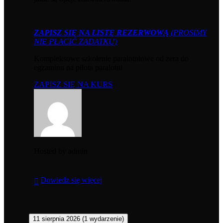
ZAPISZ SIĘ NA LISTĘ REZERWOWĄ
(PROSIMY
NIE PŁACIĆ ZADATKU)
Kompleksowe szkolenie paralotniowe od zera do
egzaminu na pilota paralotni
ZAPISZ SIĘ NA KURS
Hosted by
admin
Dowiedz się więcej
11 sierpnia 2026
(1 wydarzenie)