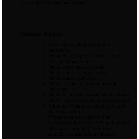
paralotniowe miejsca na świecie.
Szkolenie obejmuje:
2 dni szkolenia teoretycznego i
warsztatów
Nauka obsługi sprzętu paralotniowego
Ćwiczenia naziemne
Nauka sterowania paralotnią
Nauka startów za wyciągarką
Nauka startów górskich
Nauka samodzielnego podejścia do
lądowania
Nauka manewrów wytracania wysokości
Nauka startów odwróconych (alpejskich)
Minimum 30 samodzielnych lotów pod
okiem instruktora
Przygotowanie do egzaminu na
Świadectwo Kwalifikacji Pilota Paralotni
Otrzymasz certyfikat ukończenia
szkolenia, książkę pilota i prezent