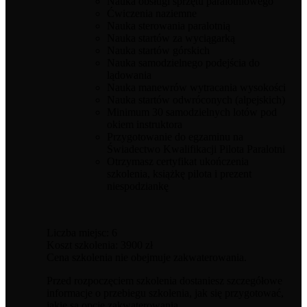
Nauka obsługi sprzętu paralotniowego
Ćwiczenia naziemne
Nauka sterowania paralotnią
Nauka startów za wyciągarką
Nauka startów górskich
Nauka samodzielnego podejścia do
lądowania
Nauka manewrów wytracania wysokości
Nauka startów odwróconych (alpejskich)
Minimum 30 samodzielnych lotów pod
okiem instruktora
Przygotowanie do egzaminu na
Świadectwo Kwalifikacji Pilota Paralotni
Otrzymasz certyfikat ukończenia
szkolenia, książkę pilota i prezent
niespodziankę
Liczba miejsc: 6
Koszt szkolenia: 3900 zł
Cena szkolenia nie obejmuje zakwaterowania.
Przed rozpoczęciem szkolenia dostaniesz szczegółowe
informacje o przebiegu szkolenia, jak się przygotować,
jakie są opcje zakwaterowania.