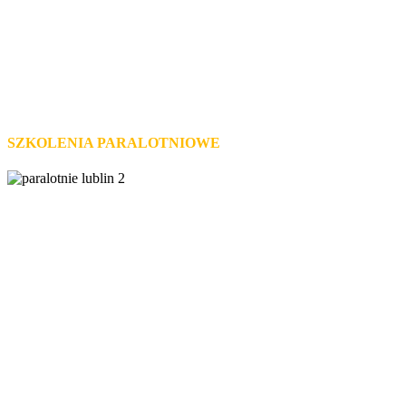
Naucz się latać
SZKOLENIA PARALOTNIOWE
lataj z nami