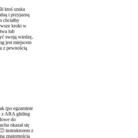
li ktoś szuka
alną i przyjazną
m chciałby
rwsze kroki w
stwa lub
yć swoją wiedzę,
ng jest miejscem
Ja z pewnością
ak (po egzaminie
ę z ARA gliding
zdowe do
cha okazał się
🙂 instruktorem z
tną znajomością