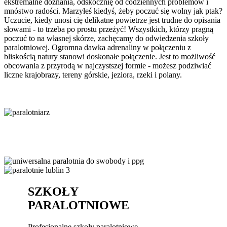
ekstremalne doznania, odskocznię od codziennych problemów i
mnóstwo radości. Marzyłeś kiedyś, żeby poczuć się wolny jak ptak?
Uczucie, kiedy unosi cię delikatne powietrze jest trudne do opisania
słowami - to trzeba po prostu przeżyć! Wszystkich, którzy pragną
poczuć to na własnej skórze, zachęcamy do odwiedzenia szkoły
paralotniowej. Ogromna dawka adrenaliny w połączeniu z
bliskością natury stanowi doskonałe połączenie. Jest to możliwość
obcowania z przyrodą w najczystszej formie - możesz podziwiać
liczne krajobrazy, tereny górskie, jeziora, rzeki i polany.
SZKOŁY
PARALOTNIOWE
Profesjonalne szkoły paralotniowe