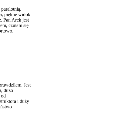
paralotnią,
a, piękne widoki
. Pan Arek jest
rem, czułam się
ortowo.
prawdzilem. Jest
a, duzo
 od
truktora i duży
eństwo