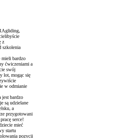
Agliding,
cielibyście
ę z
d szkolenia
 mieli bardzo
ny ćwiczeniami a
cie swój
 lot, mogąc się
zywiście
nie w odmianie
 jest bardzo
je są udzielane
elsku, a
brze przygotowani
pracę serce!
dziecie mieć
y startu
rolowania pozycji