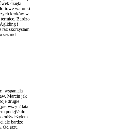
ówek dzięki
fortowe warunki
wszych kroków w
w termice. Bardzo
Agliding i
e raz skorzystam
rzez nich
zm, wspaniała
ław, Marcin jak
moje drugie
(pierwszy 2 lata
łem podejść do
lko odświeżyłem
ci ale bardzo
. Od razu