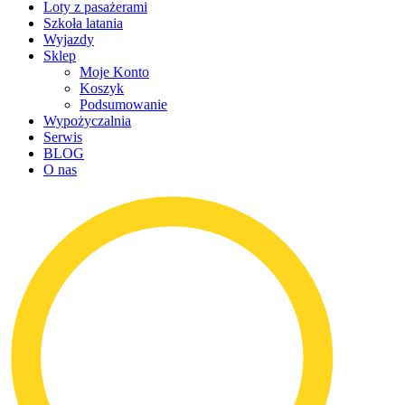
Loty z pasażerami
Szkoła latania
Wyjazdy
Sklep
Moje Konto
Koszyk
Podsumowanie
Wypożyczalnia
Serwis
BLOG
O nas