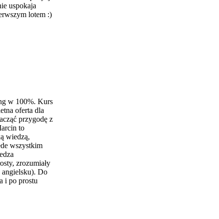
nie uspokaja
ierwszym lotem :)
ng w 100%. Kurs
tna oferta dla
zacząć przygodę z
Marcin to
ką wiedzą,
zede wszystkim
iedza
sty, zrozumiały
 angielsku). Do
a i po prostu