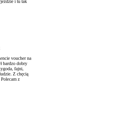
eździe i tu tak
k
encie voucher na
był bardzo dobry
ygoda, fajni,
 ludzie. Z chęcią
 Polecam z
