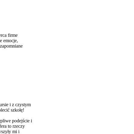
erca firme
e emocje,
iezapomniane
rsie i z czystym
ecić szkołę!
pliwe podejście i
era to rzeczy
yszyły mi i