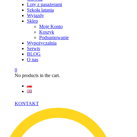
Loty z pasażerami
Szkoła latania
Wyjazdy
Sklep
Moje Konto
Koszyk
Podsumowanie
Wypożyczalnia
Serwis
BLOG
O nas
0
No products in the cart.
KONTAKT