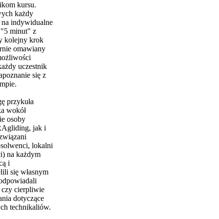
ikom kursu.
wych każdy
ć na indywidualne
"5 minut" z
y kolejny krok
ernie omawiany
możliwości
ażdy uczestnik
apoznanie się z
mpie.
gę przykuła
ka wokół
ie osoby
Agliding, jak i
 związani
bsolwenci, lokalni
oci) na każdym
cą i
ili się własnym
odpowiadali
 czy cierpliwie
ania dotyczące
nych technikaliów.