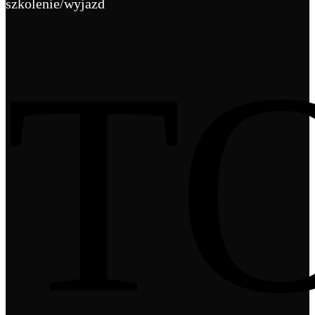
szkolenie/wyjazd
T