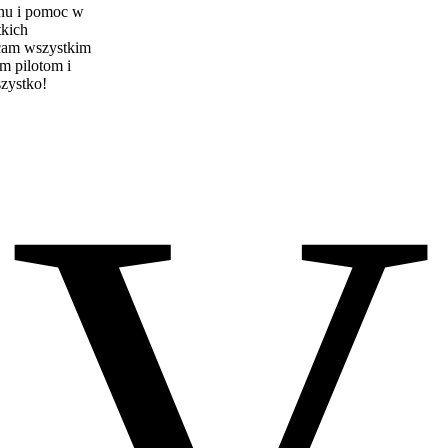
inu i pomoc w
tkich
cam wszystkim
m pilotom i
szystko!
V