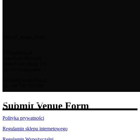
[submit_venue_form]
ARAgliding.pl
Arkadiusz Marucha
Małochwiej Duży 130
22-300 Krasnystaw
kontakt@aragliding.pl
tel. +48 790 380 498
Facebook
Submit Venue Form
Polityka prywatności
Regulamin sklepu internetowego
Regulamin Wypożyczalni