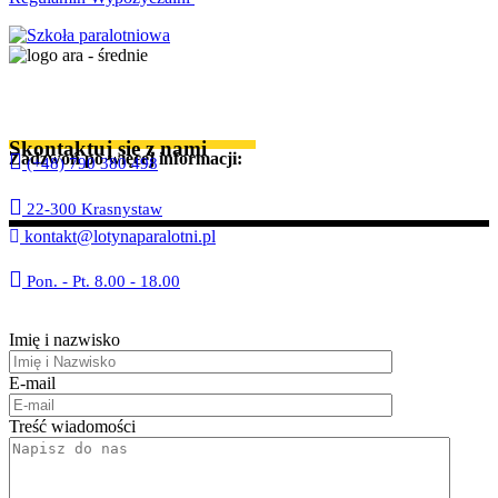
Skontaktuj się z nami
Zadzwoń po więcej informacji:
(+48) 790 380 498
22-300 Krasnystaw
kontakt@lotynaparalotni.pl
Pon. - Pt. 8.00 - 18.00
Imię i nazwisko
E-mail
Treść wiadomości