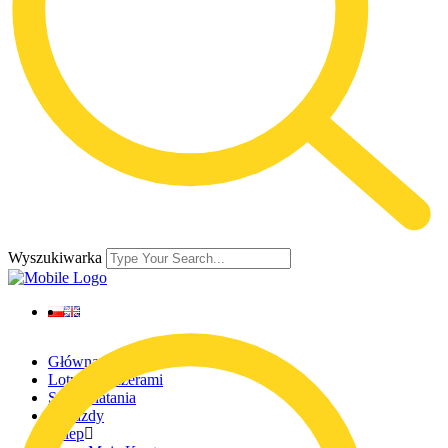
Wyszukiwarka
Główna
Loty z pasażerami
Szkoła latania
Wyjazdy
Sklep