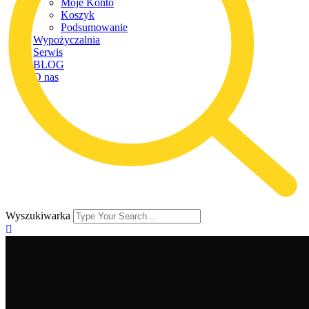
Moje Konto
Koszyk
Podsumowanie
Wypożyczalnia
Serwis
BLOG
O nas
Wyszukiwarka