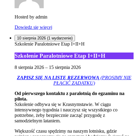
Hosted by
admin
Dowiedz się więcej
10 sierpnia 2026
(1 wydarzenie)
Szkolenie Paralotniowe Etap I+II+H
Szkolenie Paralotniowe Etap I+II+H
8 sierpnia 2026
–
15 sierpnia 2026
ZAPISZ SIĘ NA LISTĘ REZERWOWĄ
(PROSIMY NIE
PŁACIĆ ZADATKU)
Od pierwszego kontaktu z paralotnią do egzaminu na
pilota.
Szkolenie odbywa się w Krasnymstawie. W ciągu
intensywnego tygodnia i nauczysz się wszystkiego co
potrzebne, żeby bezpiecznie zacząć przygodę z
samodzielnym lataniem.
Większość czasu spędzimy na naszym lotnisku, gdzie