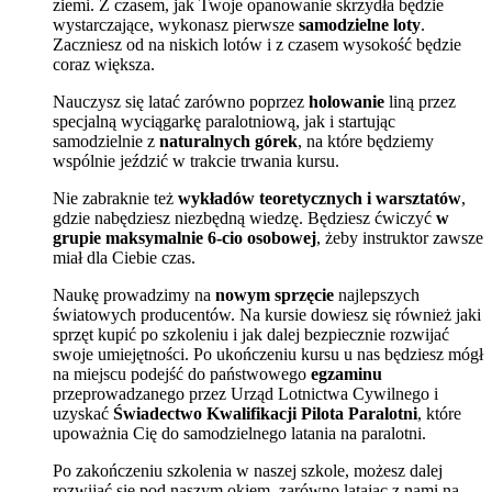
ziemi. Z czasem, jak Twoje opanowanie skrzydła będzie
wystarczające, wykonasz pierwsze
samodzielne loty
.
Zaczniesz od na niskich lotów i z czasem wysokość będzie
coraz większa.
Nauczysz się latać zarówno poprzez
holowanie
liną przez
specjalną wyciągarkę paralotniową, jak i startując
samodzielnie z
naturalnych górek
, na które będziemy
wspólnie jeździć w trakcie trwania kursu.
Nie zabraknie też
wykładów teoretycznych i warsztatów
,
gdzie nabędziesz niezbędną wiedzę. Będziesz ćwiczyć
w
grupie maksymalnie 6-cio osobowej
, żeby instruktor zawsze
miał dla Ciebie czas.
Naukę prowadzimy na
nowym sprzęcie
najlepszych
światowych producentów. Na kursie dowiesz się również jaki
sprzęt kupić po szkoleniu i jak dalej bezpiecznie rozwijać
swoje umiejętności. Po ukończeniu kursu u nas będziesz mógł
na miejscu podejść do państwowego
egzaminu
przeprowadzanego przez Urząd Lotnictwa Cywilnego i
uzyskać
Świadectwo Kwalifikacji Pilota Paralotni
, które
upoważnia Cię do samodzielnego latania na paralotni.
Po zakończeniu szkolenia w naszej szkole, możesz dalej
rozwijać się pod naszym okiem, zarówno latając z nami na