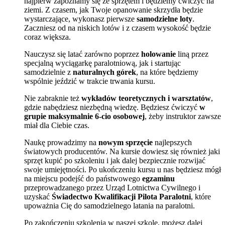
najpierw zapoznamy się ze sprzętem i będziemy ćwiczyć na
ziemi. Z czasem, jak Twoje opanowanie skrzydła będzie
wystarczające, wykonasz pierwsze
samodzielne loty
.
Zaczniesz od na niskich lotów i z czasem wysokość będzie
coraz większa.
Nauczysz się latać zarówno poprzez
holowanie
liną przez
specjalną wyciągarkę paralotniową, jak i startując
samodzielnie z
naturalnych górek
, na które będziemy
wspólnie jeździć w trakcie trwania kursu.
Nie zabraknie też
wykładów teoretycznych i warsztatów
,
gdzie nabędziesz niezbędną wiedzę. Będziesz ćwiczyć
w
grupie maksymalnie 6-cio osobowej
, żeby instruktor zawsze
miał dla Ciebie czas.
Naukę prowadzimy na
nowym sprzęcie
najlepszych
światowych producentów. Na kursie dowiesz się również jaki
sprzęt kupić po szkoleniu i jak dalej bezpiecznie rozwijać
swoje umiejętności. Po ukończeniu kursu u nas będziesz mógł
na miejscu podejść do państwowego
egzaminu
przeprowadzanego przez Urząd Lotnictwa Cywilnego i
uzyskać
Świadectwo Kwalifikacji Pilota Paralotni
, które
upoważnia Cię do samodzielnego latania na paralotni.
Po zakończeniu szkolenia w naszej szkole, możesz dalej