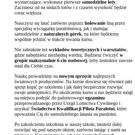
wystarczające, wykonasz pierwsze
samodzielne loty
.
Zaczniesz od na niskich lotów i z czasem wysokość będzie
coraz większa.
Nauczysz się latać zarówno poprzez
holowanie
liną przez
specjalną wyciągarkę paralotniową, jak i startując
samodzielnie z
naturalnych górek
, na które będziemy
wspólnie jeździć w trakcie trwania kursu.
Nie zabraknie też
wykładów teoretycznych i warsztatów
,
gdzie nabędziesz niezbędną wiedzę. Będziesz ćwiczyć
w
grupie maksymalnie 6-cio osobowej
, żeby instruktor zawsze
miał dla Ciebie czas.
Naukę prowadzimy na
nowym sprzęcie
najlepszych
światowych producentów. Na kursie dowiesz się również jaki
sprzęt kupić po szkoleniu i jak dalej bezpiecznie rozwijać
swoje umiejętności. Po ukończeniu kursu u nas będziesz mógł
na miejscu podejść do państwowego
egzaminu
przeprowadzanego przez Urząd Lotnictwa Cywilnego i
uzyskać
Świadectwo Kwalifikacji Pilota Paralotni
, które
upoważnia Cię do samodzielnego latania na paralotni.
Po zakończeniu szkolenia w naszej szkole, możesz dalej
rozwijać się pod naszym okiem, zarówno latając z nami na