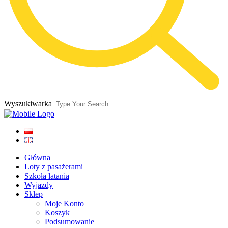
Wyszukiwarka
Główna
Loty z pasażerami
Szkoła latania
Wyjazdy
Sklep
Moje Konto
Koszyk
Podsumowanie