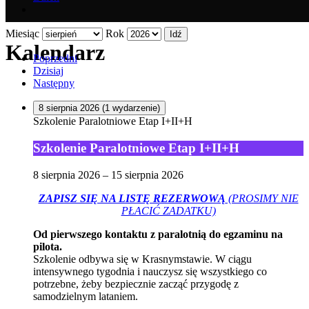
Miesiąc
Rok
Kalendarz
Poprzedni
Dzisiaj
Następny
8 sierpnia 2026
(1 wydarzenie)
Szkolenie Paralotniowe Etap I+II+H
Szkolenie Paralotniowe Etap I+II+H
8 sierpnia 2026
–
15 sierpnia 2026
ZAPISZ SIĘ NA LISTĘ REZERWOWĄ
(PROSIMY NIE
PŁACIĆ ZADATKU)
Od pierwszego kontaktu z paralotnią do egzaminu na
pilota.
Szkolenie odbywa się w Krasnymstawie. W ciągu
intensywnego tygodnia i nauczysz się wszystkiego co
potrzebne, żeby bezpiecznie zacząć przygodę z
samodzielnym lataniem.