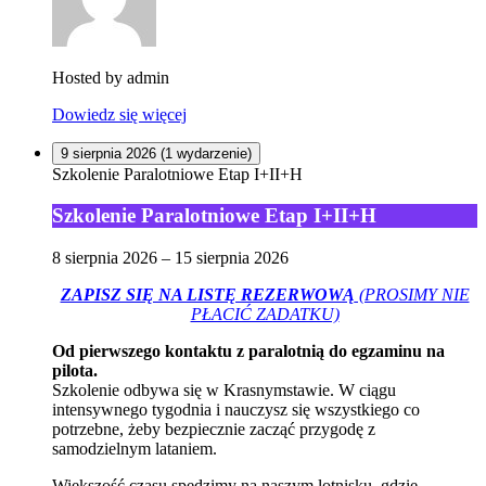
Hosted by
admin
Dowiedz się więcej
9 sierpnia 2026
(1 wydarzenie)
Szkolenie Paralotniowe Etap I+II+H
Szkolenie Paralotniowe Etap I+II+H
8 sierpnia 2026
–
15 sierpnia 2026
ZAPISZ SIĘ NA LISTĘ REZERWOWĄ
(PROSIMY NIE
PŁACIĆ ZADATKU)
Od pierwszego kontaktu z paralotnią do egzaminu na
pilota.
Szkolenie odbywa się w Krasnymstawie. W ciągu
intensywnego tygodnia i nauczysz się wszystkiego co
potrzebne, żeby bezpiecznie zacząć przygodę z
samodzielnym lataniem.
Większość czasu spędzimy na naszym lotnisku, gdzie