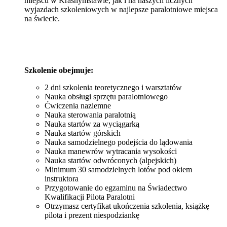
miejscu w Krasnymstawie, jak i na naszych licznych
wyjazdach szkoleniowych w najlepsze paralotniowe miejsca
na świecie.
Szkolenie obejmuje:
2 dni szkolenia teoretycznego i warsztatów
Nauka obsługi sprzętu paralotniowego
Ćwiczenia naziemne
Nauka sterowania paralotnią
Nauka startów za wyciągarką
Nauka startów górskich
Nauka samodzielnego podejścia do lądowania
Nauka manewrów wytracania wysokości
Nauka startów odwróconych (alpejskich)
Minimum 30 samodzielnych lotów pod okiem
instruktora
Przygotowanie do egzaminu na Świadectwo
Kwalifikacji Pilota Paralotni
Otrzymasz certyfikat ukończenia szkolenia, książkę
pilota i prezent niespodziankę