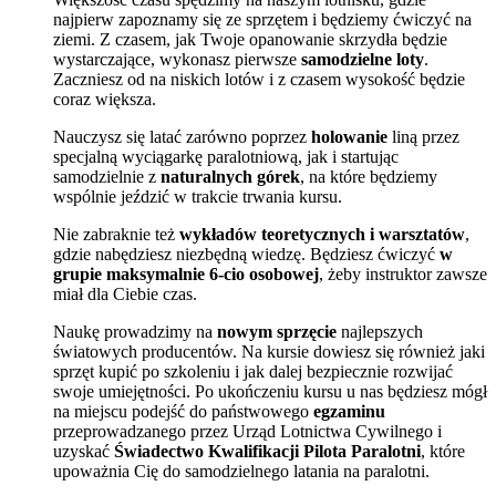
najpierw zapoznamy się ze sprzętem i będziemy ćwiczyć na
ziemi. Z czasem, jak Twoje opanowanie skrzydła będzie
wystarczające, wykonasz pierwsze
samodzielne loty
.
Zaczniesz od na niskich lotów i z czasem wysokość będzie
coraz większa.
Nauczysz się latać zarówno poprzez
holowanie
liną przez
specjalną wyciągarkę paralotniową, jak i startując
samodzielnie z
naturalnych górek
, na które będziemy
wspólnie jeździć w trakcie trwania kursu.
Nie zabraknie też
wykładów teoretycznych i warsztatów
,
gdzie nabędziesz niezbędną wiedzę. Będziesz ćwiczyć
w
grupie maksymalnie 6-cio osobowej
, żeby instruktor zawsze
miał dla Ciebie czas.
Naukę prowadzimy na
nowym sprzęcie
najlepszych
światowych producentów. Na kursie dowiesz się również jaki
sprzęt kupić po szkoleniu i jak dalej bezpiecznie rozwijać
swoje umiejętności. Po ukończeniu kursu u nas będziesz mógł
na miejscu podejść do państwowego
egzaminu
przeprowadzanego przez Urząd Lotnictwa Cywilnego i
uzyskać
Świadectwo Kwalifikacji Pilota Paralotni
, które
upoważnia Cię do samodzielnego latania na paralotni.