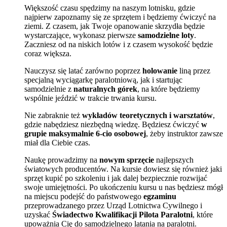
Większość czasu spędzimy na naszym lotnisku, gdzie
najpierw zapoznamy się ze sprzętem i będziemy ćwiczyć na
ziemi. Z czasem, jak Twoje opanowanie skrzydła będzie
wystarczające, wykonasz pierwsze
samodzielne loty
.
Zaczniesz od na niskich lotów i z czasem wysokość będzie
coraz większa.
Nauczysz się latać zarówno poprzez
holowanie
liną przez
specjalną wyciągarkę paralotniową, jak i startując
samodzielnie z
naturalnych górek
, na które będziemy
wspólnie jeździć w trakcie trwania kursu.
Nie zabraknie też
wykładów teoretycznych i warsztatów
,
gdzie nabędziesz niezbędną wiedzę. Będziesz ćwiczyć
w
grupie maksymalnie 6-cio osobowej
, żeby instruktor zawsze
miał dla Ciebie czas.
Naukę prowadzimy na
nowym sprzęcie
najlepszych
światowych producentów. Na kursie dowiesz się również jaki
sprzęt kupić po szkoleniu i jak dalej bezpiecznie rozwijać
swoje umiejętności. Po ukończeniu kursu u nas będziesz mógł
na miejscu podejść do państwowego
egzaminu
przeprowadzanego przez Urząd Lotnictwa Cywilnego i
uzyskać
Świadectwo Kwalifikacji Pilota Paralotni
, które
upoważnia Cię do samodzielnego latania na paralotni.