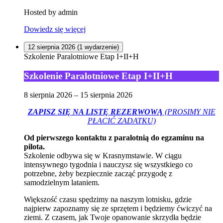
Hosted by
admin
Dowiedz się więcej
12 sierpnia 2026
(1 wydarzenie)
Szkolenie Paralotniowe Etap I+II+H
Szkolenie Paralotniowe Etap I+II+H
8 sierpnia 2026
–
15 sierpnia 2026
ZAPISZ SIĘ NA LISTĘ REZERWOWĄ
(PROSIMY NIE
PŁACIĆ ZADATKU)
Od pierwszego kontaktu z paralotnią do egzaminu na
pilota.
Szkolenie odbywa się w Krasnymstawie. W ciągu
intensywnego tygodnia i nauczysz się wszystkiego co
potrzebne, żeby bezpiecznie zacząć przygodę z
samodzielnym lataniem.
Większość czasu spędzimy na naszym lotnisku, gdzie
najpierw zapoznamy się ze sprzętem i będziemy ćwiczyć na
ziemi. Z czasem, jak Twoje opanowanie skrzydła będzie