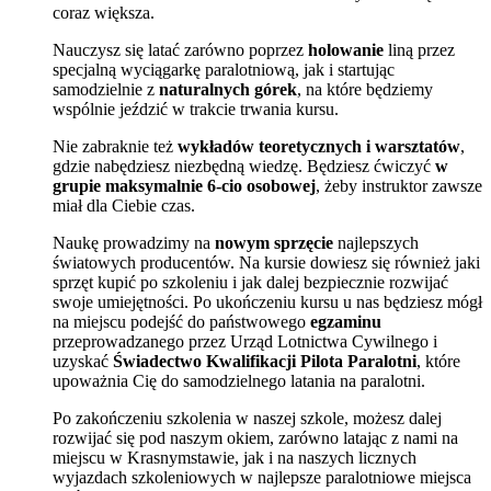
coraz większa.
Nauczysz się latać zarówno poprzez
holowanie
liną przez
specjalną wyciągarkę paralotniową, jak i startując
samodzielnie z
naturalnych górek
, na które będziemy
wspólnie jeździć w trakcie trwania kursu.
Nie zabraknie też
wykładów teoretycznych i warsztatów
,
gdzie nabędziesz niezbędną wiedzę. Będziesz ćwiczyć
w
grupie maksymalnie 6-cio osobowej
, żeby instruktor zawsze
miał dla Ciebie czas.
Naukę prowadzimy na
nowym sprzęcie
najlepszych
światowych producentów. Na kursie dowiesz się również jaki
sprzęt kupić po szkoleniu i jak dalej bezpiecznie rozwijać
swoje umiejętności. Po ukończeniu kursu u nas będziesz mógł
na miejscu podejść do państwowego
egzaminu
przeprowadzanego przez Urząd Lotnictwa Cywilnego i
uzyskać
Świadectwo Kwalifikacji Pilota Paralotni
, które
upoważnia Cię do samodzielnego latania na paralotni.
Po zakończeniu szkolenia w naszej szkole, możesz dalej
rozwijać się pod naszym okiem, zarówno latając z nami na
miejscu w Krasnymstawie, jak i na naszych licznych
wyjazdach szkoleniowych w najlepsze paralotniowe miejsca