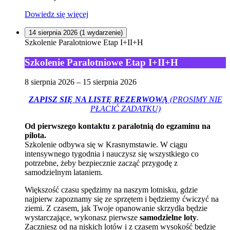
Dowiedz się więcej
14 sierpnia 2026
(1 wydarzenie)
Szkolenie Paralotniowe Etap I+II+H
Szkolenie Paralotniowe Etap I+II+H
8 sierpnia 2026
–
15 sierpnia 2026
ZAPISZ SIĘ NA LISTĘ REZERWOWĄ
(PROSIMY NIE
PŁACIĆ ZADATKU)
Od pierwszego kontaktu z paralotnią do egzaminu na
pilota.
Szkolenie odbywa się w Krasnymstawie. W ciągu
intensywnego tygodnia i nauczysz się wszystkiego co
potrzebne, żeby bezpiecznie zacząć przygodę z
samodzielnym lataniem.
Większość czasu spędzimy na naszym lotnisku, gdzie
najpierw zapoznamy się ze sprzętem i będziemy ćwiczyć na
ziemi. Z czasem, jak Twoje opanowanie skrzydła będzie
wystarczające, wykonasz pierwsze
samodzielne loty
.
Zaczniesz od na niskich lotów i z czasem wysokość będzie