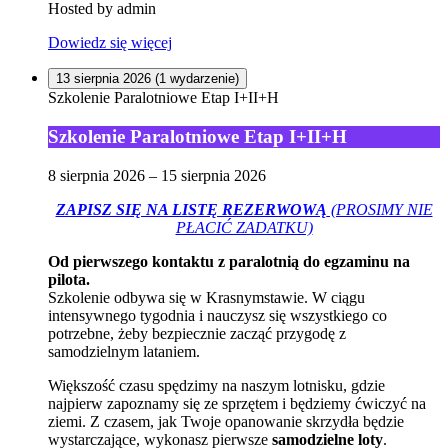
Hosted by
admin
Dowiedz się więcej
13 sierpnia 2026
(1 wydarzenie)
Szkolenie Paralotniowe Etap I+II+H
Szkolenie Paralotniowe Etap I+II+H
8 sierpnia 2026
–
15 sierpnia 2026
ZAPISZ SIĘ NA LISTĘ REZERWOWĄ
(PROSIMY NIE
PŁACIĆ ZADATKU)
Od pierwszego kontaktu z paralotnią do egzaminu na
pilota.
Szkolenie odbywa się w Krasnymstawie. W ciągu
intensywnego tygodnia i nauczysz się wszystkiego co
potrzebne, żeby bezpiecznie zacząć przygodę z
samodzielnym lataniem.
Większość czasu spędzimy na naszym lotnisku, gdzie
najpierw zapoznamy się ze sprzętem i będziemy ćwiczyć na
ziemi. Z czasem, jak Twoje opanowanie skrzydła będzie
wystarczające, wykonasz pierwsze
samodzielne loty
.