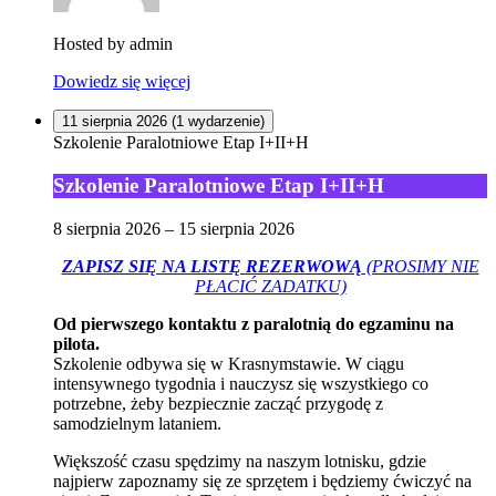
Hosted by
admin
Dowiedz się więcej
11 sierpnia 2026
(1 wydarzenie)
Szkolenie Paralotniowe Etap I+II+H
Szkolenie Paralotniowe Etap I+II+H
8 sierpnia 2026
–
15 sierpnia 2026
ZAPISZ SIĘ NA LISTĘ REZERWOWĄ
(PROSIMY NIE
PŁACIĆ ZADATKU)
Od pierwszego kontaktu z paralotnią do egzaminu na
pilota.
Szkolenie odbywa się w Krasnymstawie. W ciągu
intensywnego tygodnia i nauczysz się wszystkiego co
potrzebne, żeby bezpiecznie zacząć przygodę z
samodzielnym lataniem.
Większość czasu spędzimy na naszym lotnisku, gdzie
najpierw zapoznamy się ze sprzętem i będziemy ćwiczyć na