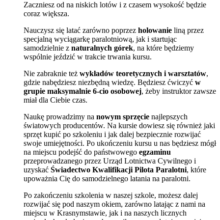
Zaczniesz od na niskich lotów i z czasem wysokość będzie
coraz większa.
Nauczysz się latać zarówno poprzez
holowanie
liną przez
specjalną wyciągarkę paralotniową, jak i startując
samodzielnie z
naturalnych górek
, na które będziemy
wspólnie jeździć w trakcie trwania kursu.
Nie zabraknie też
wykładów teoretycznych i warsztatów
,
gdzie nabędziesz niezbędną wiedzę. Będziesz ćwiczyć
w
grupie maksymalnie 6-cio osobowej
, żeby instruktor zawsze
miał dla Ciebie czas.
Naukę prowadzimy na
nowym sprzęcie
najlepszych
światowych producentów. Na kursie dowiesz się również jaki
sprzęt kupić po szkoleniu i jak dalej bezpiecznie rozwijać
swoje umiejętności. Po ukończeniu kursu u nas będziesz mógł
na miejscu podejść do państwowego
egzaminu
przeprowadzanego przez Urząd Lotnictwa Cywilnego i
uzyskać
Świadectwo Kwalifikacji Pilota Paralotni
, które
upoważnia Cię do samodzielnego latania na paralotni.
Po zakończeniu szkolenia w naszej szkole, możesz dalej
rozwijać się pod naszym okiem, zarówno latając z nami na
miejscu w Krasnymstawie, jak i na naszych licznych