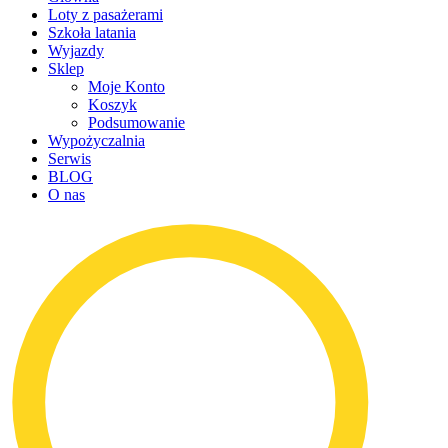
Loty z pasażerami
Szkoła latania
Wyjazdy
Sklep
Moje Konto
Koszyk
Podsumowanie
Wypożyczalnia
Serwis
BLOG
O nas